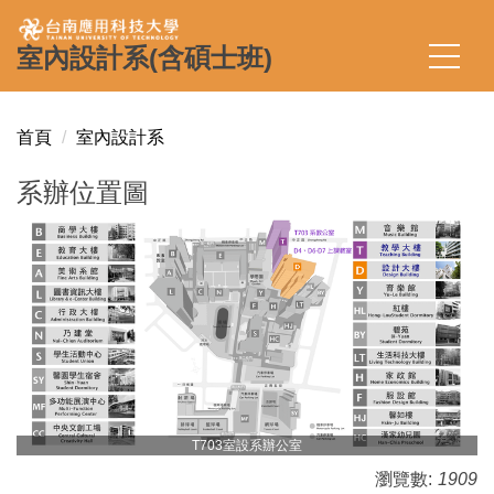
跳
到
室內設計系(含碩士班)
主
要
內
首頁
室內設計系
容
區
系辦位置圖
T703室設系辦公室
瀏覽數:
1909