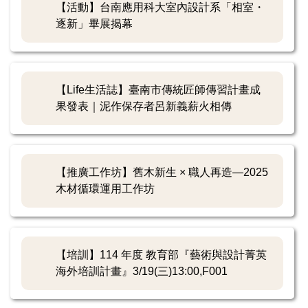
【活動】台南應用科大室內設計系「相室・
逐新」畢展揭幕
【Life生活誌】臺南市傳統匠師傳習計畫成
果發表｜泥作保存者呂新義薪火相傳
【推廣工作坊】舊木新生 × 職人再造—2025
木材循環運用工作坊
【培訓】114 年度 教育部『藝術與設計菁英
海外培訓計畫』3/19(三)13:00,F001