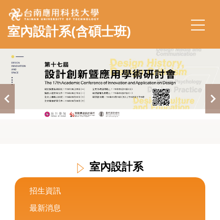
跳
到
室內設計系(含碩士班)
主
要
內
容
區
室內設計系
招生資訊
最新消息