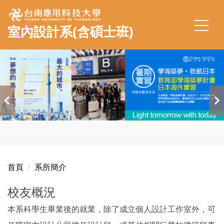
跳
到
室內設計系(含碩士班)
主
要
內
容
區
首頁
系所簡介
校友概況
本系科學生畢業後的就業，除了成立個人設計工作室外，可