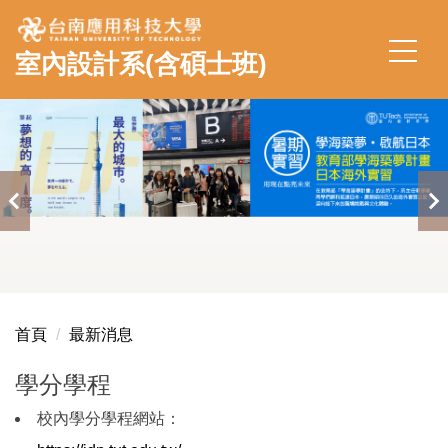
跳
到
室內設計系(含碩士班)
主
要
內
容
區
首頁
最新消息
學分學程
校內學分學程網站：