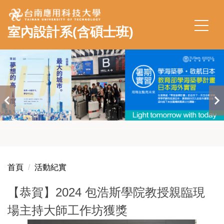
跳
到
室內設計系(含碩士班)
主
要
內
容
區
首頁
活動紀實
【恭賀】2024 包浩斯學院教授親臨現
場主持大師工作坊獲獎