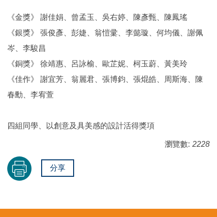
《金獎》 謝佳娟、曾孟玉、吳右婷、陳彥甄、陳鳳瑤
《銀獎》 張俊彥、彭婕、翁愷彚、李懿璇、何均儀、謝佩
岑、李駿昌
《銅獎》 徐靖惠、呂詠榆、歐芷妮、柯玉蔚、黃美玲
《佳作》 謝宜芳、翁麗君、張博鈞、張焜皓、周斯海、陳
春勳、李宥萱
四組同學、以創意及具美感的設計活得獎項
瀏覽數:
2228
分享