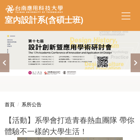
跳
到
室內設計系(含碩士班)
主
要
內
容
區
首頁
系所公告
【活動】系學會打造青春熱血團隊 帶你
體驗不一樣的大學生活！