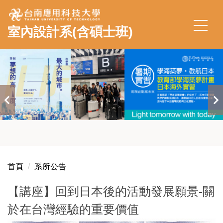
跳
到
室內設計系(含碩士班)
主
要
內
容
區
首頁
系所公告
【講座】回到日本後的活動發展願景-關
於在台灣經驗的重要價值