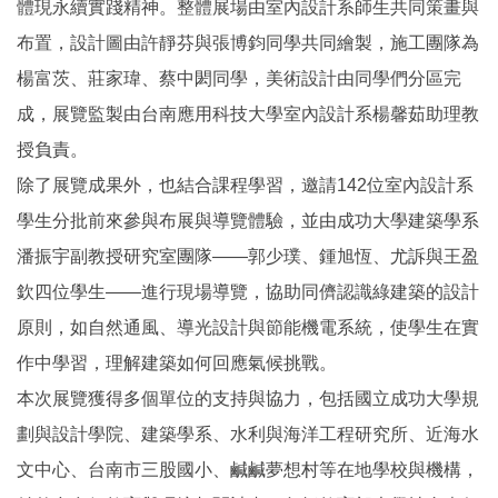
體現永續實踐精神。整體展場由室內設計系師生共同策畫與
布置，設計圖由許靜芬與張博鈞同學共同繪製，施工團隊為
楊富茨、莊家瑋、蔡中閎同學，美術設計由同學們分區完
成，展覽監製由台南應用科技大學室內設計系楊馨茹助理教
授負責。
除了展覽成果外，也結合課程學習，邀請142位室內設計系
學生分批前來參與布展與導覽體驗，並由成功大學建築學系
潘振宇副教授研究室團隊——郭少璞、鍾旭恆、尤訴與王盈
欽四位學生——進行現場導覽，協助同儕認識綠建築的設計
原則，如自然通風、導光設計與節能機電系統，使學生在實
作中學習，理解建築如何回應氣候挑戰。
本次展覽獲得多個單位的支持與協力，包括國立成功大學規
劃與設計學院、建築學系、水利與海洋工程研究所、近海水
文中心、台南市三股國小、鹹鹹夢想村等在地學校與機構，