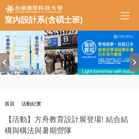
跳
到
室內設計系(含碩士班)
主
要
內
容
區
首頁
活動紀實
【活動】方舟教育設計展登場! 結合結
構與構法與暑期營隊