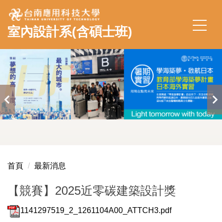
跳
到
室內設計系(含碩士班)
主
要
內
容
區
首頁
最新消息
【競賽】2025近零碳建築設計獎
1141297519_2_1261104A00_ATTCH3.pdf