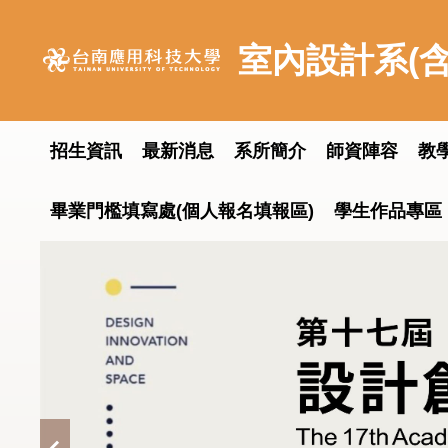
跳
到
室內設計系(含
主
要
內
容
招生資訊
最新消息
系所簡介
師資陣容
教
區
畢業門檻填寫處(個人報名填報區)
學生作品專區