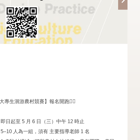
登
大專生洄游農村競賽】報名開跑🏃‍♂️
即日起至 5 月 6 日（三）中午 12 時止
：5–10 人為一組，須有 主要指導老師 1 名