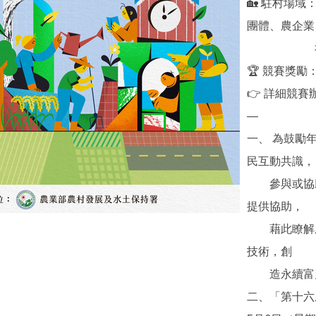
🏡 駐村場
團體、農企業
社區發展
🏆 競賽獎勵
👉 詳細競
—
一、 為鼓勵
民互動共識，
參與或協助
提供協助，
藉此瞭解農
技術，創
造永續富
二、「第十六