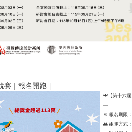
競賽｜報名開跑｜
📢【第十六屆
—
📅 報名期限：
👥 組隊方式