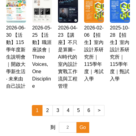
2026-06-
2026-05-
2026-04-
2026-02-
2025-10-
30
【活
25
【活
23
【講
06
【招
28
【招
動】115
動】職涯
座】不只
生】室內
生】室內
學年度新
座談會｜
是算圖–
設計系研
設計系研
生說明會
Three
AI時代的
究所｜
究所｜
｜開啟大
Voices,
室內設計
115學年
115學年
學新生活
One
實戰工作
度｜考試
度｜甄試
‧ 未來由
Disciplin
流與工程
入學
入學
自己設計
e
管理
1
2
3
4
5
6
>
到
Go