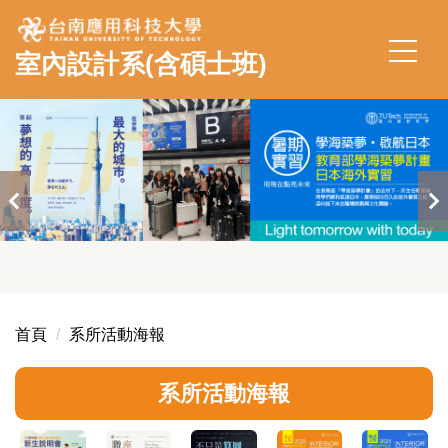
跳
到
室內設計系(含碩士班)
主
要
內
容
區
首頁
系所活動海報
系所活動海報