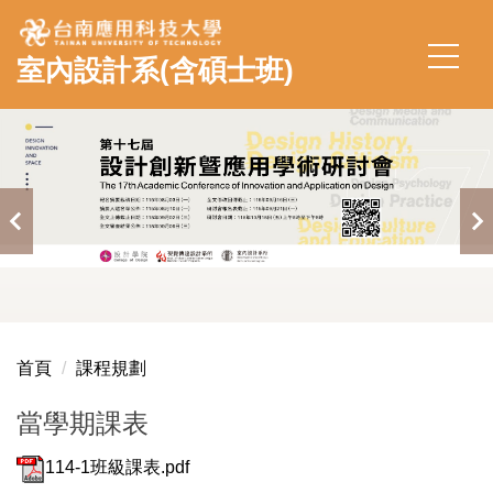
跳
到
室內設計系(含碩士班)
主
要
內
容
區
首頁
課程規劃
當學期課表
114-1班級課表.pdf