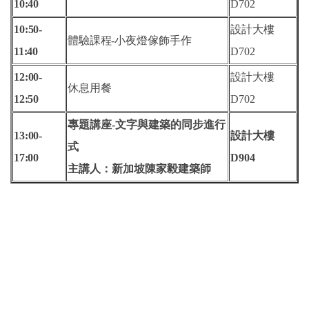
10
:40
D702
10:50-
設計大樓
體驗課程-
小夜燈傢飾手作
11
:40
D702
12:00-
設計大樓
休息用餐
12
:50
D702
專題講座-文字與建築的同步進行
13:00-
設計大樓
式
17
:00
D904
主講人：新加坡陳家毅建築師