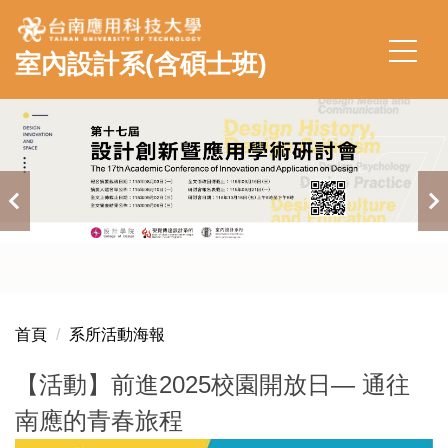
跳
到
室內設計系(含碩士班)
主
要
內
容
區
首頁
系所活動海報
【活動】前進2025校園開放日— 通往
南應的青春旅程