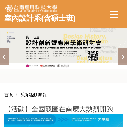
跳
到
室內設計系(含碩士班)
主
要
內
容
區
首頁
系所活動海報
【活動】全國競圖在南應大熱烈開跑